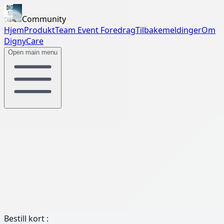
Community
Hjem
Produkt
Team Event
Foredrag
Tilbakemeldinger
Om
DignyCare
Open main menu
Bestill kort :